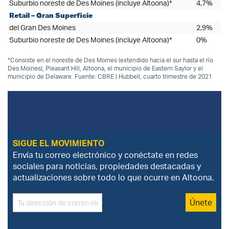
Suburbio noreste de Des Moines (incluye Altoona)*
4,7%
Retail – Gran Superficie
del Gran Des Moines
2,9%
Suburbio noreste de Des Moines (incluye Altoona)*
0%
*Consiste en el noreste de Des Moines (extendido hacia el sur hasta el río
Des Moines), Pleasant Hill, Altoona, el municipio de Eastern Saylor y el
municipio de Delaware. Fuente: CBRE | Hubbell, cuarto trimestre de 2021
SIGUE EL MOVIMIENTO
Envía tu correo electrónico y conéctate en redes
sociales para noticias, propiedades destacadas y
actualizaciones sobre todo lo que ocurre en Altoona.